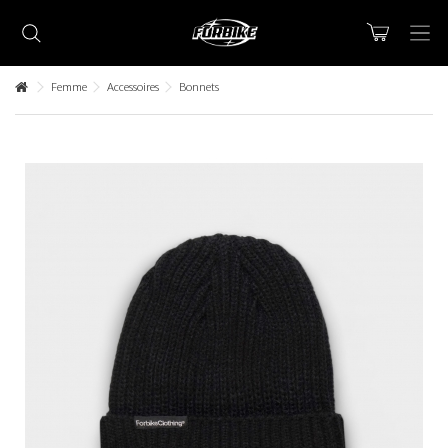
Femme
Accessoires
Bonnets
Lorem ipsum dolor sit amet
Lorem ipsum dolor sit amet, consectetur adipisicing elit, sed do
eiusmod tempor incididunt ut labore et dolore magna aliqua. Ut
enim ad minim veniam, quis nostrud exercitation ullamco laboris nisi
ut aliquip ex ea commodo consequat.
READ MORE
Lorem ipsum dolor sit amet
Lorem ipsum dolor sit amet, consectetur adipisicing elit, sed do
eiusmod tempor incididunt ut labore et dolore magna aliqua. Ut
enim ad minim veniam, quis nostrud exercitation ullamco laboris nisi
ut aliquip ex ea commodo consequat.