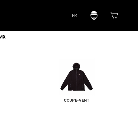
Lorem ipsum dolor sit amet
FR
Lorem ipsum dolor sit amet, consectetur adipisicing elit, sed do
eiusmod tempor incididunt ut labore et dolore magna aliqua. Ut
enim ad minim veniam, quis nostrud exercitation ullamco laboris
nisi ut aliquip ex ea commodo consequat.
 MX
READ MORE
COUPE-VENT