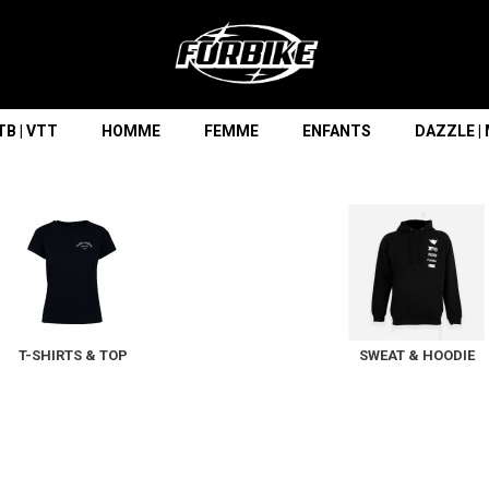
Lorem ipsum dolor sit amet
Lorem ipsum dolor sit amet, consectetur adipisicing elit, sed do
eiusmod tempor incididunt ut labore et dolore magna aliqua. Ut
enim ad minim veniam, quis nostrud exercitation ullamco laboris
nisi ut aliquip ex ea commodo consequat.
B | VTT
HOMME
FEMME
ENFANTS
DAZZLE |
READ MORE
T-SHIRTS & TOP
SWEAT & HOODIE