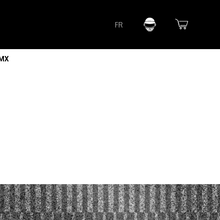
Lorem ipsum dolor sit amet
FR
Lorem ipsum dolor sit amet, consectetur adipisicing elit, sed do
eiusmod tempor incididunt ut labore et dolore magna aliqua. Ut
enim ad minim veniam, quis nostrud exercitation ullamco laboris
nisi ut aliquip ex ea commodo consequat.
 MX
READ MORE