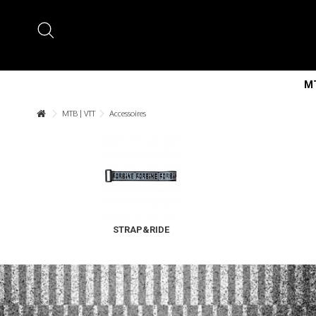
MT
MTB | VTT
Accessoires
STRAP&RIDE