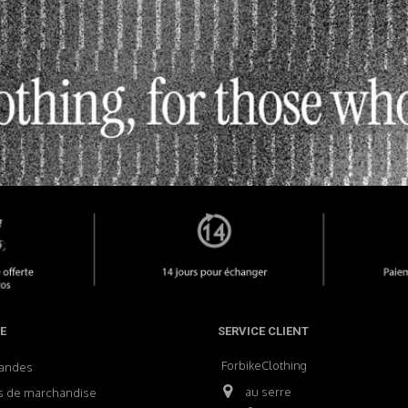
E
SERVICE CLIENT
ForbikeClothing
andes
au serre
s de marchandise