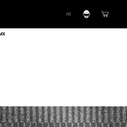
Lorem ipsum dolor sit amet
FR
Lorem ipsum dolor sit amet, consectetur adipisicing elit, sed do
eiusmod tempor incididunt ut labore et dolore magna aliqua. Ut
enim ad minim veniam, quis nostrud exercitation ullamco laboris
nisi ut aliquip ex ea commodo consequat.
 MX
READ MORE