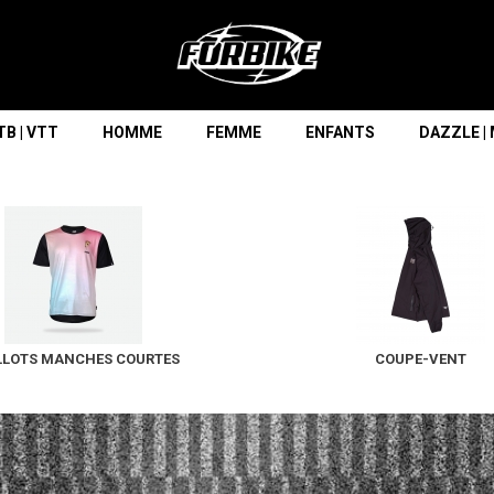
Lorem ipsum dolor sit amet
Lorem ipsum dolor sit amet, consectetur adipisicing elit, sed do
eiusmod tempor incididunt ut labore et dolore magna aliqua. Ut
enim ad minim veniam, quis nostrud exercitation ullamco laboris
nisi ut aliquip ex ea commodo consequat.
B | VTT
HOMME
FEMME
ENFANTS
DAZZLE |
READ MORE
LLOTS MANCHES COURTES
COUPE-VENT