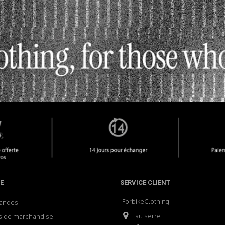
E
SERVICE CLIENT
ForbikeClothing
andes
au serre
s de marchandise