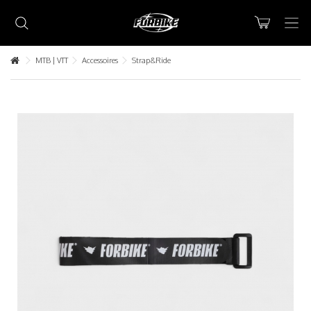
MTB | VTT
Accessoires
Strap&Ride
Lorem ipsum dolor sit amet
Lorem ipsum dolor sit amet, consectetur adipisicing elit, sed do
eiusmod tempor incididunt ut labore et dolore magna aliqua. Ut
enim ad minim veniam, quis nostrud exercitation ullamco laboris nisi
ut aliquip ex ea commodo consequat.
READ MORE
Lorem ipsum dolor sit amet
Lorem ipsum dolor sit amet, consectetur adipisicing elit, sed do
eiusmod tempor incididunt ut labore et dolore magna aliqua. Ut
enim ad minim veniam, quis nostrud exercitation ullamco laboris nisi
ut aliquip ex ea commodo consequat.