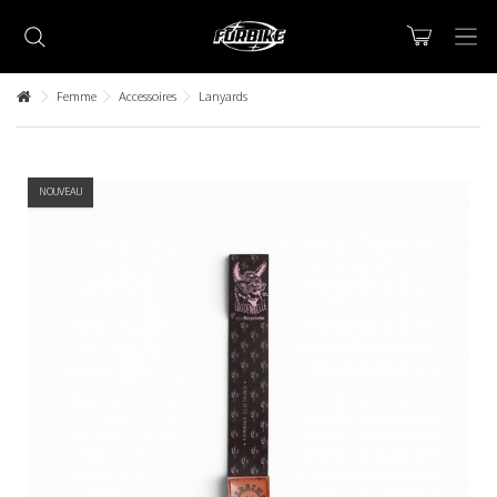
Femme
Accessoires
Lanyards
NOUVEAU
Lorem ipsum dolor sit amet
Lorem ipsum dolor sit amet, consectetur adipisicing elit, sed do
eiusmod tempor incididunt ut labore et dolore magna aliqua. Ut
enim ad minim veniam, quis nostrud exercitation ullamco laboris nisi
ut aliquip ex ea commodo consequat.
READ MORE
Lorem ipsum dolor sit amet
Lorem ipsum dolor sit amet, consectetur adipisicing elit, sed do
eiusmod tempor incididunt ut labore et dolore magna aliqua. Ut
enim ad minim veniam, quis nostrud exercitation ullamco laboris nisi
ut aliquip ex ea commodo consequat.