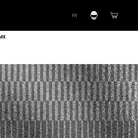
Lorem ipsum dolor sit amet
FR
Lorem ipsum dolor sit amet, consectetur adipisicing elit, sed do
eiusmod tempor incididunt ut labore et dolore magna aliqua. Ut
enim ad minim veniam, quis nostrud exercitation ullamco laboris
nisi ut aliquip ex ea commodo consequat.
 MX
READ MORE