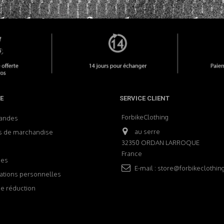
E
SERVICE CLIENT
ForbikeClothing
andes
au serre
s de marchandise
32350 ORDAN LARROQUE
France
ses
E-mail :
store@forbikeclothin
ations personnelles
e réduction