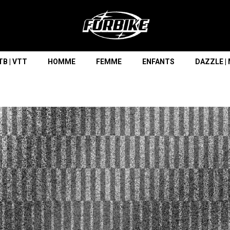
Lorem ipsum dolor sit amet
Lorem ipsum dolor sit amet, consectetur adipisicing elit, sed do
eiusmod tempor incididunt ut labore et dolore magna aliqua. Ut
enim ad minim veniam, quis nostrud exercitation ullamco laboris
nisi ut aliquip ex ea commodo consequat.
B | VTT
HOMME
FEMME
ENFANTS
DAZZLE |
READ MORE