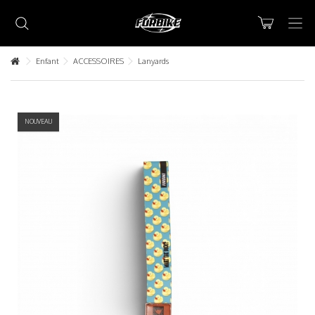
Enfant
ACCESSOIRES
Lanyards
NOUVEAU
Lorem ipsum dolor sit amet
Lorem ipsum dolor sit amet, consectetur adipisicing elit, sed do
eiusmod tempor incididunt ut labore et dolore magna aliqua. Ut
enim ad minim veniam, quis nostrud exercitation ullamco laboris nisi
ut aliquip ex ea commodo consequat.
READ MORE
Lorem ipsum dolor sit amet
Lorem ipsum dolor sit amet, consectetur adipisicing elit, sed do
eiusmod tempor incididunt ut labore et dolore magna aliqua. Ut
enim ad minim veniam, quis nostrud exercitation ullamco laboris nisi
ut aliquip ex ea commodo consequat.