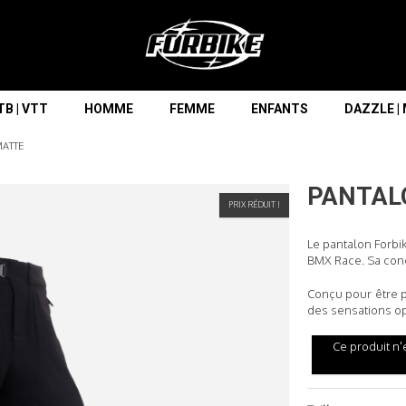
Lorem ipsum dolor sit amet
Lorem ipsum dolor sit amet, consectetur adipisicing elit, sed do
eiusmod tempor incididunt ut labore et dolore magna aliqua. Ut
enim ad minim veniam, quis nostrud exercitation ullamco laboris
nisi ut aliquip ex ea commodo consequat.
B | VTT
HOMME
FEMME
ENFANTS
DAZZLE |
READ MORE
MATTE
PANTA
PRIX RÉDUIT !
Le pantalon Forbi
BMX Race. Sa conc
Conçu pour être p
des sensations op
Ce produit n