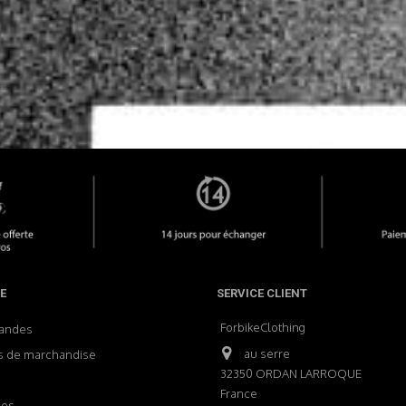
E
SERVICE CLIENT
ForbikeClothing
andes
au serre
s de marchandise
32350 ORDAN LARROQUE
France
ses