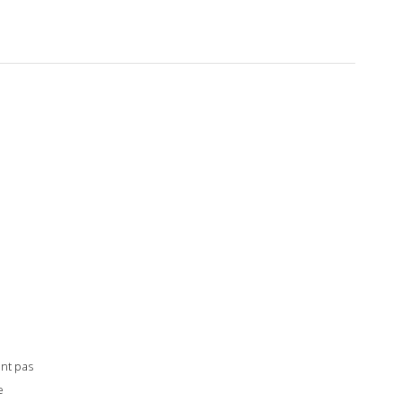
ent pas
e