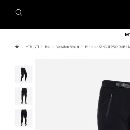
MT
MTB | VTT
Bas
Pantalon Send It
Pantalon SEND IT PRO DARK 