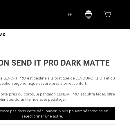
Lorem ipsum dolor sit amet
FR
Lorem ipsum dolor sit amet, consectetur adipisicing elit, sed do
eiusmod tempor incididunt ut labore et dolore magna aliqua. Ut
enim ad minim veniam, quis nostrud exercitation ullamco laboris
nisi ut aliquip ex ea commodo consequat.
 MX
READ MORE
LON
SEND IT PRO DARK MATTE
ke SEND-IT PRO est destiné à la pratique de l'ENDURO, la DH et du
eption ergonomique assure précision et confort.
orté près du corps, le pantalon SEND-IT PRO est ultra léger
.
offre
timales durant le ride et le pédalage.
'existe pas dans cette déclinaison. Vous pouvez néanmoins en
sélectionner une autre.