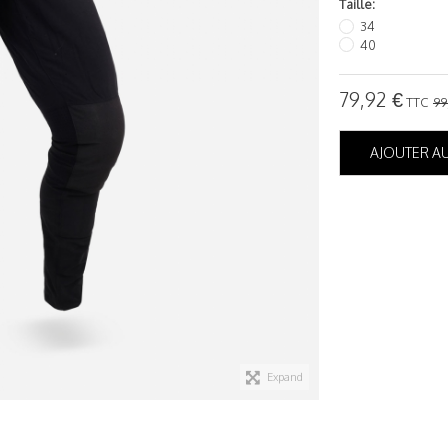
Taille:
34
40
79,92 €
TTC
99
AJOUTER AU
Expand