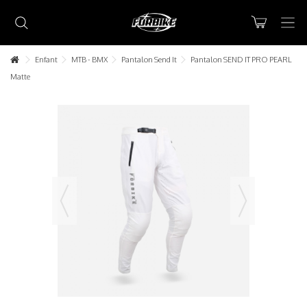
Enfant
MTB - BMX
Pantalon Send It
Pantalon SEND IT PRO PEARL
Matte
Lorem ipsum dolor sit amet
Lorem ipsum dolor sit amet, consectetur adipisicing elit, sed do
eiusmod tempor incididunt ut labore et dolore magna aliqua. Ut
enim ad minim veniam, quis nostrud exercitation ullamco laboris nisi
ut aliquip ex ea commodo consequat.
READ MORE
Lorem ipsum dolor sit amet
Lorem ipsum dolor sit amet, consectetur adipisicing elit, sed do
eiusmod tempor incididunt ut labore et dolore magna aliqua. Ut
enim ad minim veniam, quis nostrud exercitation ullamco laboris nisi
ut aliquip ex ea commodo consequat.