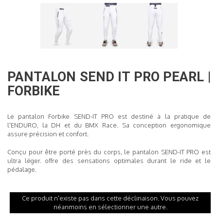
READ MORE
PANTALON
SEND IT PRO PEARL
|
FORBIKE
Le pantalon Forbike SEND-IT PRO est destiné à la pratique de
l'ENDURO, la DH et du BMX Race. Sa conception ergonomique
assure précision et confort.
Conçu pour être porté près du corps, le pantalon SEND-IT PRO est
ultra léger
.
offre des sensations optimales durant le ride et le
pédalage.
Ce produit n'existe pas dans cette déclinaison. Vous pouvez
néanmoins en sélectionner une autre.