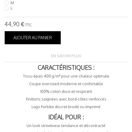
M
L
44,90 €
TTC
AJOUTER AU PANIER
EN SAVOIR PLUS
CARACTÉRISTIQUES :
Tissu épais 400 g/m² pour une chaleur optimale
Coupe oversized moderne et confortable
100% coton doux et respirant
Finitions soignées avec bord-côtes renforcés
Logo Forbike discret brodé ou imprimé
IDÉAL POUR :
Un look streetwear tendance et décontracté