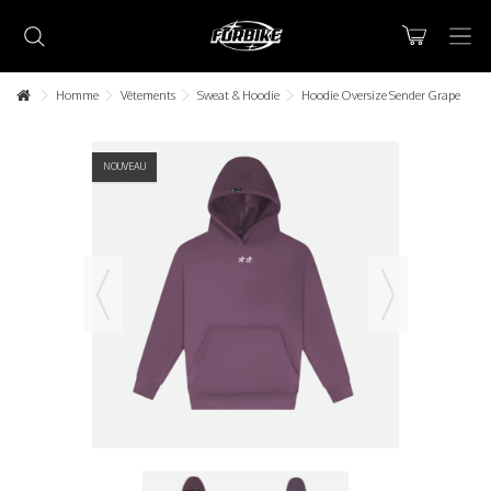
Homme
Vêtements
Sweat & Hoodie
Hoodie Oversize Sender Grape
NOUVEAU
Lorem ipsum dolor sit amet
Lorem ipsum dolor sit amet, consectetur adipisicing elit, sed do
eiusmod tempor incididunt ut labore et dolore magna aliqua. Ut
enim ad minim veniam, quis nostrud exercitation ullamco laboris nisi
ut aliquip ex ea commodo consequat.
READ MORE
Lorem ipsum dolor sit amet
Lorem ipsum dolor sit amet, consectetur adipisicing elit, sed do
eiusmod tempor incididunt ut labore et dolore magna aliqua. Ut
enim ad minim veniam, quis nostrud exercitation ullamco laboris nisi
ut aliquip ex ea commodo consequat.