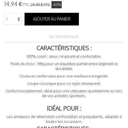
14,94 €
TTC
24,90 €
TTC
-40%
AJOUTER AU PANIER
EN SAVOIR PLUS
CARACTÉRISTIQUES :
100% coton : doux, respirant et confortable.
Poids du tissu : 190g pour un équilibre parfait entre légèreté et
durabilité.
Coutures renforcées pour une meilleure longévité.
Coupe classique pour un style intemporel.
Confort exceptionnel, idéal pour une utilisation quotidienne ou lors
de vos activités sportives.
IDÉAL POUR :
Les amateurs de vêtements confortables et polyvalents, adaptés à
toutes les occasions.