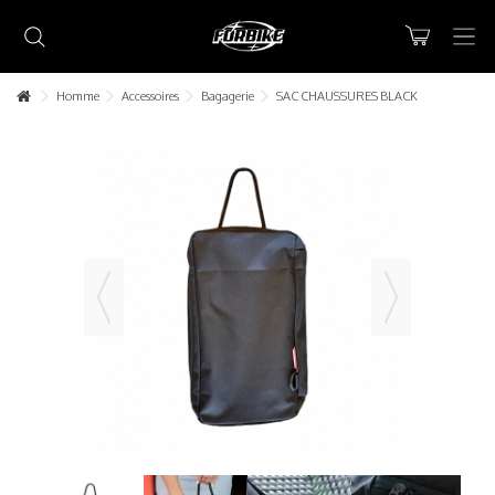
Homme
Accessoires
Bagagerie
SAC CHAUSSURES BLACK
Lorem ipsum dolor sit amet
Lorem ipsum dolor sit amet, consectetur adipisicing elit, sed do
eiusmod tempor incididunt ut labore et dolore magna aliqua. Ut
enim ad minim veniam, quis nostrud exercitation ullamco laboris nisi
ut aliquip ex ea commodo consequat.
READ MORE
Lorem ipsum dolor sit amet
Lorem ipsum dolor sit amet, consectetur adipisicing elit, sed do
eiusmod tempor incididunt ut labore et dolore magna aliqua. Ut
enim ad minim veniam, quis nostrud exercitation ullamco laboris nisi
ut aliquip ex ea commodo consequat.