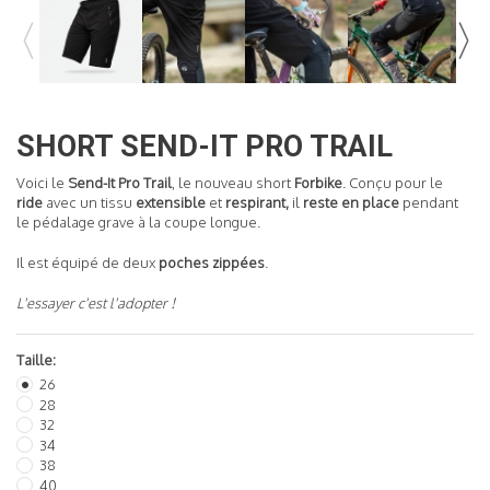
READ MORE
SHORT SEND-IT PRO TRAIL
Voici le
Send-It Pro Trail
, le nouveau short
Forbike
. Conçu pour le
ride
avec un tissu
extensible
et
respirant,
il
reste en place
pendant
le pédalage grave à la coupe longue.
Il est équipé de deux
poches zippées
.
L'essayer c'est l'adopter !
Taille:
26
28
32
34
38
40