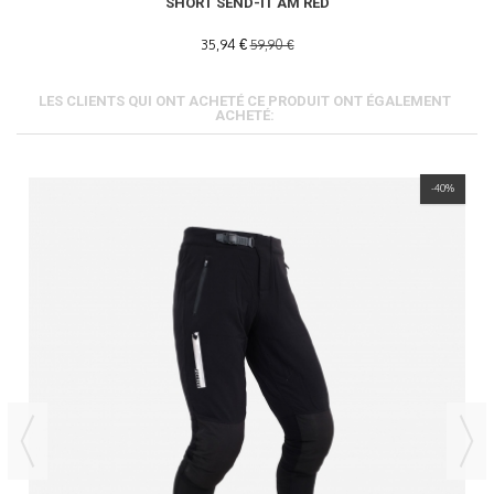
SHORT SEND-IT AM RED
35,94 €
59,90 €
LES CLIENTS QUI ONT ACHETÉ CE PRODUIT ONT ÉGALEMENT
ACHETÉ:
-40%