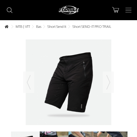
MTB | VTT
Bas
Short Send It
Short SEND-IT PRO TRAIL
Lorem ipsum dolor sit amet
Lorem ipsum dolor sit amet, consectetur adipisicing elit, sed do
eiusmod tempor incididunt ut labore et dolore magna aliqua. Ut
enim ad minim veniam, quis nostrud exercitation ullamco laboris nisi
ut aliquip ex ea commodo consequat.
READ MORE
Lorem ipsum dolor sit amet
Lorem ipsum dolor sit amet, consectetur adipisicing elit, sed do
eiusmod tempor incididunt ut labore et dolore magna aliqua. Ut
enim ad minim veniam, quis nostrud exercitation ullamco laboris nisi
ut aliquip ex ea commodo consequat.