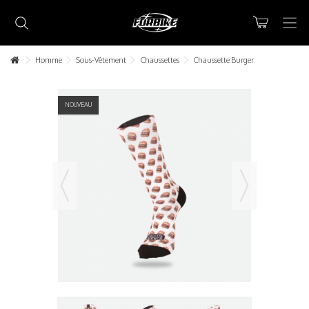
Homme
Sous-Vêtement
Chaussettes
Chaussette Burger
NOUVEAU
Lorem ipsum dolor sit amet
Lorem ipsum dolor sit amet, consectetur adipisicing elit, sed do
eiusmod tempor incididunt ut labore et dolore magna aliqua. Ut
enim ad minim veniam, quis nostrud exercitation ullamco laboris nisi
ut aliquip ex ea commodo consequat.
READ MORE
Lorem ipsum dolor sit amet
Lorem ipsum dolor sit amet, consectetur adipisicing elit, sed do
eiusmod tempor incididunt ut labore et dolore magna aliqua. Ut
enim ad minim veniam, quis nostrud exercitation ullamco laboris nisi
ut aliquip ex ea commodo consequat.