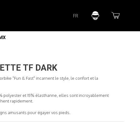
Lorem ipsum dolor sit amet
FR
Lorem ipsum dolor sit amet, consectetur adipisicing elit, sed do
eiusmod tempor incididunt ut labore et dolore magna aliqua. Ut
enim ad minim veniam, quis nostrud exercitation ullamco laboris
nisi ut aliquip ex ea commodo consequat.
 MX
READ MORE
ETTE TF DARK
rbike "Fun & Fast" incarnent le style, le confort et la
 polyester et 15% élasthanne, elles sont incroyablement
chent rapidement.
igns amusants pour égayer vos pieds.