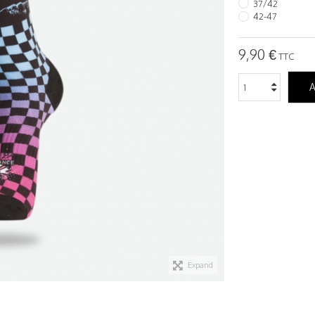
37/42
42-47
9,90 €
TTC
A
Expand