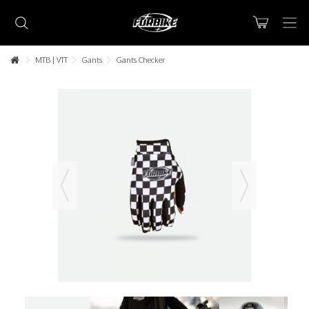
MTB | VTT
Gants
Gants Checker
Lorem ipsum dolor sit amet
Lorem ipsum dolor sit amet, consectetur adipisicing elit, sed do
eiusmod tempor incididunt ut labore et dolore magna aliqua. Ut
enim ad minim veniam, quis nostrud exercitation ullamco laboris nisi
ut aliquip ex ea commodo consequat.
READ MORE
Lorem ipsum dolor sit amet
Lorem ipsum dolor sit amet, consectetur adipisicing elit, sed do
eiusmod tempor incididunt ut labore et dolore magna aliqua. Ut
enim ad minim veniam, quis nostrud exercitation ullamco laboris nisi
ut aliquip ex ea commodo consequat.